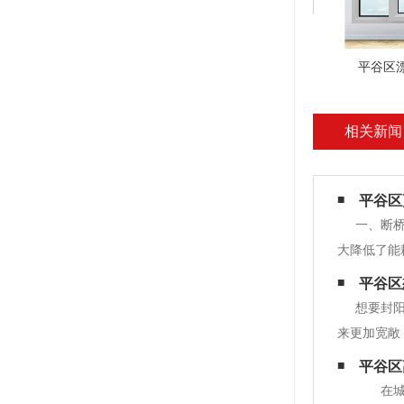
平谷区
相关新闻
平谷区
一、断
大降低了能
绝外界噪音
平谷区
量的五金配
想要封
来更加宽敞
防风雨灰尘
平谷区
是铝合金门
在城市