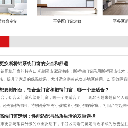
漂移窗定制
平谷区门窗定做
平谷区
更换断桥铝系统门窗的安全和舒适
桥铝系统门窗的特点1. 卓越隔热保温性能：断桥铝门窗采用断桥隔热技
耗，提升了家居的保温效果，尤其适合寒冷或炎热地区使用。2. 高效隔
，为您营造一个宁静的居家环境，特别适合靠近马路或繁华区域的住宅。3
想要封阳台，铝合金门窗和塑钢门窗，哪一个更适合？
件，大大增强了门窗的
阳台，铝合金门窗和塑钢门窗，哪一个更适合？ 现如今越来越多的人选
，还有保护作用，特别是家里有小孩或者小猫小狗的家庭，将阳台封起来
的作用，也能在一定程度上影响室内温度。 既然选择了平谷区封阳台
高端门窗定制：性能适配与品质生活的双重选择
窗和塑钢门窗，这两种材质究竟应该如
更新与消费升级的双重驱动下，平谷区高端门窗定制逐渐成为改善型住